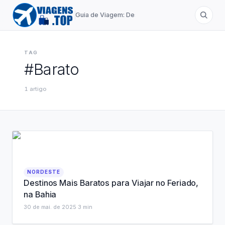
Guia de Viagem: Destinos de A a Z
TAG
#
Barato
1
artigo
NORDESTE
Destinos Mais Baratos para Viajar no Feriado,
na Bahia
30 de mai. de 2025
·
3
min