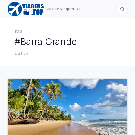
Guia de Viagem: Destinos de A a Z
TAG
#
Barra Grande
1
artigo