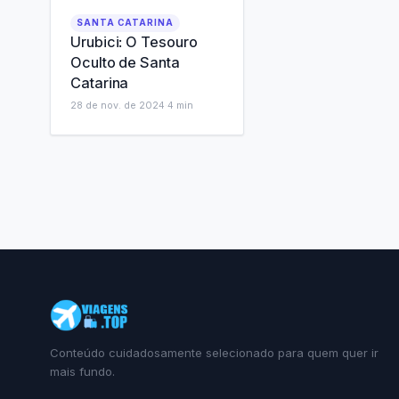
SANTA CATARINA
Urubici: O Tesouro
Oculto de Santa
Catarina
28 de nov. de 2024
·
4
min
Conteúdo cuidadosamente selecionado para quem quer ir
mais fundo.