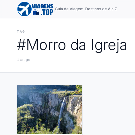
Guia de Viagem: Destinos de A a Z
TAG
#
Morro da Igreja
1
artigo