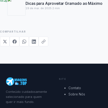
04
Dicas para Aproveitar Gramado ao Máximo
19 de mai. de 2025
·
2
min
COMPARTILHAR
SITE
Contato
Conteúdo cuidadosamente
Sobre Nós
selecionado para quem
quer ir mais fundo.