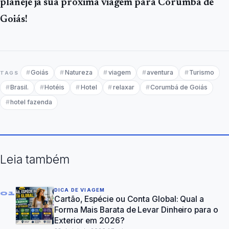
planeje já sua próxima viagem para Corumbá de
Goiás!
Goiás
Natureza
viagem
aventura
Turismo
TAGS
Brasil.
Hotéis
Hotel
relaxar
Corumbá de Goiás
hotel fazenda
Leia também
DICA DE VIAGEM
01
Cartão, Espécie ou Conta Global: Qual a
Forma Mais Barata de Levar Dinheiro para o
Exterior em 2026?