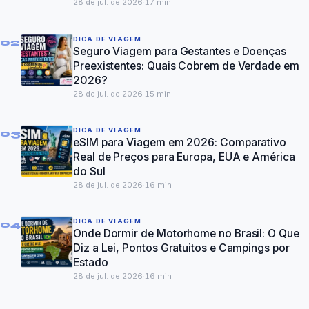
28 de jul. de 2026
·
17
min
DICA DE VIAGEM
02
Seguro Viagem para Gestantes e Doenças
Preexistentes: Quais Cobrem de Verdade em
2026?
28 de jul. de 2026
·
15
min
DICA DE VIAGEM
03
eSIM para Viagem em 2026: Comparativo
Real de Preços para Europa, EUA e América
do Sul
28 de jul. de 2026
·
16
min
DICA DE VIAGEM
04
Onde Dormir de Motorhome no Brasil: O Que
Diz a Lei, Pontos Gratuitos e Campings por
Estado
28 de jul. de 2026
·
16
min