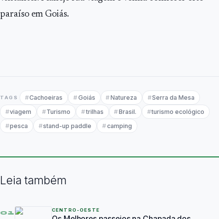
paraíso em Goiás.
Cachoeiras
Goiás
Natureza
Serra da Mesa
TAGS
viagem
Turismo
trilhas
Brasil.
turismo ecológico
pesca
stand-up paddle
camping
Leia também
CENTRO-OESTE
01
Os Melhores passeios na Chapada dos