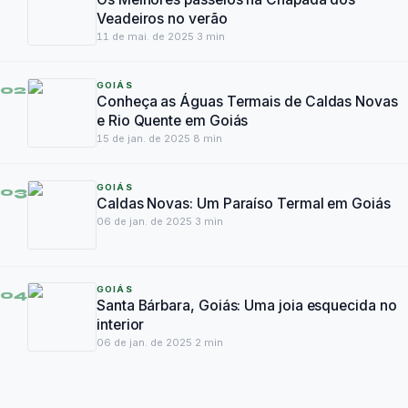
Veadeiros no verão
11 de mai. de 2025
·
3
min
GOIÁS
02
Conheça as Águas Termais de Caldas Novas
e Rio Quente em Goiás
15 de jan. de 2025
·
8
min
GOIÁS
03
Caldas Novas: Um Paraíso Termal em Goiás
06 de jan. de 2025
·
3
min
GOIÁS
04
Santa Bárbara, Goiás: Uma joia esquecida no
interior
06 de jan. de 2025
·
2
min