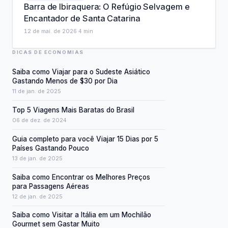
Barra de Ibiraquera: O Refúgio Selvagem e
Encantador de Santa Catarina
12 de mai. de 2026
·
4
min
DICAS DE ECONOMIAS
Saiba como Viajar para o Sudeste Asiático
Gastando Menos de $30 por Dia
11 de jan. de 2025
Top 5 Viagens Mais Baratas do Brasil
06 de dez. de 2024
Guia completo para você Viajar 15 Dias por 5
Países Gastando Pouco
13 de jan. de 2025
Saiba como Encontrar os Melhores Preços
para Passagens Aéreas
12 de jan. de 2025
Saiba como Visitar a Itália em um Mochilão
Gourmet sem Gastar Muito