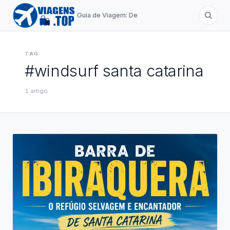
Guia de Viagem: Destinos de A a Z
TAG
#
windsurf santa catarina
1
artigo