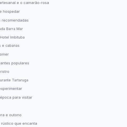
artesanal e o camarão-rosa
e hospedar
 recomendadas
da Barra Mar
 Hotel Imbituba
s e cabanas
omer
rantes populares
ristro
urante Tartaruga
experimentar
época para visitar
era e outono
 rústico que encanta