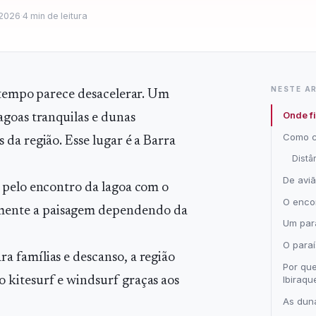
 2026
·
4
min de leitura
NESTE A
o tempo parece desacelerar. Um
Onde fi
agoas tranquilas e dunas
Como 
da região. Esse lugar é a Barra
Distâ
De avi
 pelo encontro da lagoa com o
O enco
mente a paisagem dependendo da
Um para
O paraí
 famílias e descanso, a região
Por que
Ibiraqu
 kitesurf e windsurf graças aos
As duna