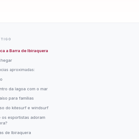
RTIGO
ca a Barra de Ibiraquera
chegar
ncias aproximadas:
ão
ntro da lagoa com o mar
íso para famílias
so do kitesurf e windsurf
 os esportistas adoram
era?
s de Ibiraquera