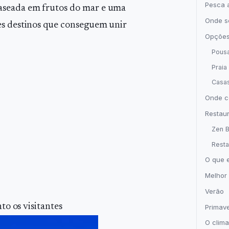
Pesca 
aseada em frutos do mar e uma
Onde s
es destinos que conseguem unir
Opções
Pousa
Praia
Casa
Onde c
Restau
Zen B
Resta
O que 
Melhor 
Verão
to os visitantes
Primav
O clima