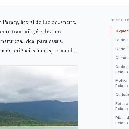
NESTE A
 Paraty, litoral do Rio de Janeiro.
O que f
ente tranquilo, é o destino
Onde c
atureza. Ideal para casais,
Onde fi
com experiências únicas, tornando-
Como c
Onde se
Pelado
Melhor 
Pelado
Curiosi
Roteiro
Pelado
Dicas d
Pelado