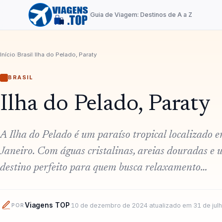
Guia de Viagem: Destinos de A a Z
Início
/
Brasil
/
Ilha do Pelado, Paraty
BRASIL
Ilha do Pelado, Paraty
A Ilha do Pelado é um paraíso tropical localizado e
Janeiro. Com águas cristalinas, areias douradas e 
destino perfeito para quem busca relaxamento…
Viagens TOP
·
10 de dezembro de 2024
·
atualizado em
31 de jul
POR