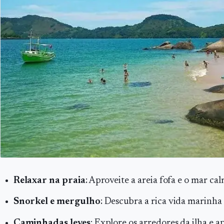
Relaxar na praia
: Aproveite a areia fofa e o mar ca
Snorkel e mergulho
: Descubra a rica vida marinha 
Caminhadas leves
: Explore os arredores da ilha e a