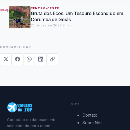
CENTRO-OESTE
04
Gruta dos Ecos: Um Tesouro Escondido em
Corumbá de Goiás
21 de dez. de 2024
·
2
min
COMPARTILHAR
SITE
Contato
Conteúdo cuidadosamente
Sobre Nós
selecionado para quem