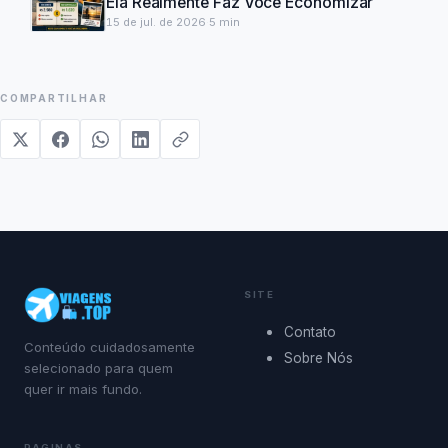
Ela Realmente Faz Você Economizar
15 de jul. de 2026
·
5
min
COMPARTILHAR
SITE
Contato
Conteúdo cuidadosamente
Sobre Nós
selecionado para quem
quer ir mais fundo.
PAGINAS