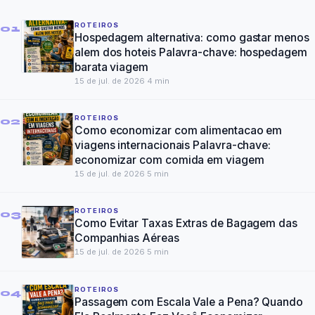
ROTEIROS
01
Hospedagem alternativa: como gastar menos
alem dos hoteis Palavra-chave: hospedagem
barata viagem
15 de jul. de 2026
·
4
min
ROTEIROS
02
Como economizar com alimentacao em
viagens internacionais Palavra-chave:
economizar com comida em viagem
15 de jul. de 2026
·
5
min
ROTEIROS
03
Como Evitar Taxas Extras de Bagagem das
Companhias Aéreas
15 de jul. de 2026
·
5
min
ROTEIROS
04
Passagem com Escala Vale a Pena? Quando