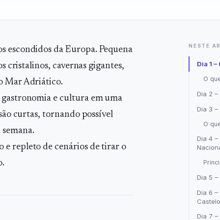
NESTE A
os escondidos da Europa. Pequena
Dia 1 
s cristalinos, cavernas gigantes,
O que
o Mar Adriático.
Dia 2 –
, gastronomia e cultura em uma
Dia 3 –
 são curtas, tornando possível
O que
a semana.
Dia 4 –
e repleto de cenários de tirar o
Naciona
Princ
o.
Dia 5 –
Dia 6 –
Castel
Dia 7 –