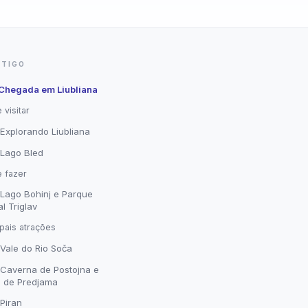
RTIGO
– Chegada em Liubliana
 visitar
 Explorando Liubliana
 Lago Bled
 fazer
 Lago Bohinj e Parque
l Triglav
ipais atrações
 Vale do Rio Soča
 Caverna de Postojna e
o de Predjama
 Piran