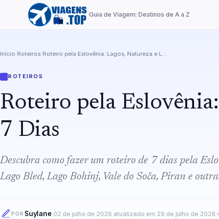
Guia de Viagem: Destinos de A a Z
Início
/
Roteiros
/
Roteiro pela Eslovênia: Lagos, Natureza e Liubliana em 7 Dias
ROTEIROS
Roteiro pela Eslovênia
7 Dias
Descubra como fazer um roteiro de 7 dias pela Eslo
Lago Bled, Lago Bohinj, Vale do Soča, Piran e outra
Suylane
·
02 de julho de 2026
·
atualizado em
29 de julho de 2026
·
POR