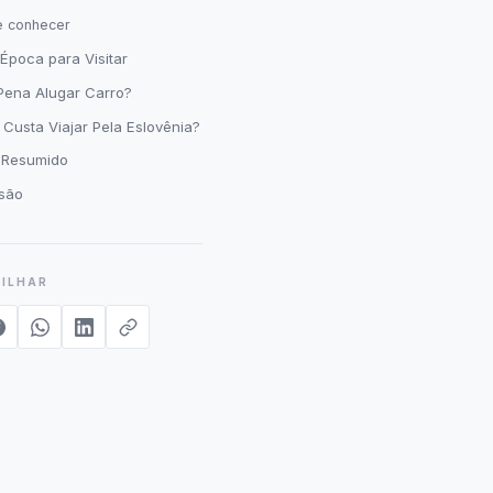
e conhecer
Época para Visitar
Pena Alugar Carro?
Custa Viajar Pela Eslovênia?
o Resumido
são
ILHAR