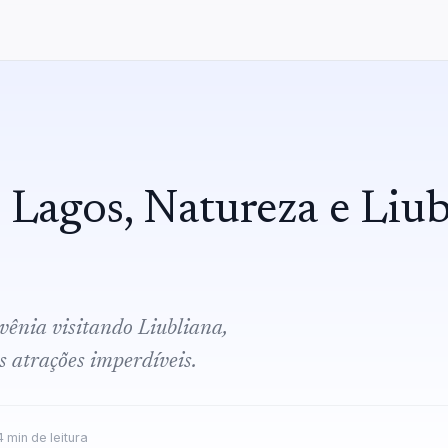
: Lagos, Natureza e Liu
vênia visitando Liubliana,
s atrações imperdíveis.
4
min de leitura