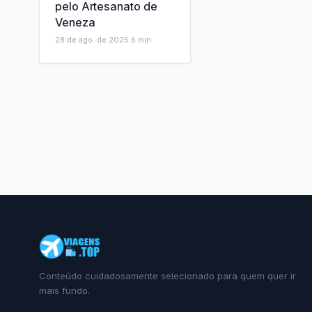
pelo Artesanato de
Veneza
28 de ago. de 2025
·
6
min
Conteúdo cuidadosamente selecionado para quem quer ir
mais fundo.