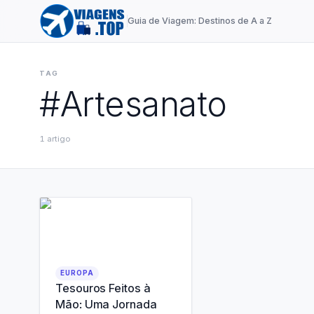
Guia de Viagem: Destinos de A a Z
TAG
#
Artesanato
1
artigo
EUROPA
Tesouros Feitos à
Mão: Uma Jornada