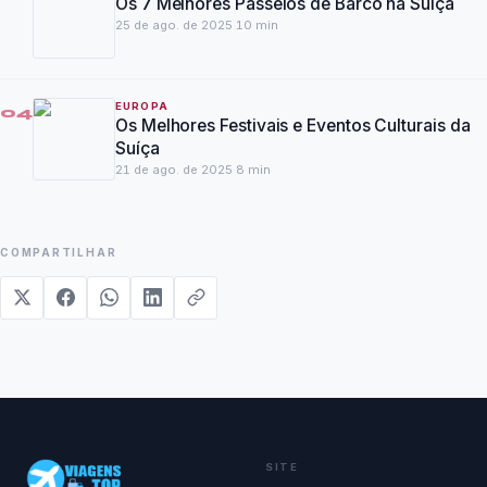
Os 7 Melhores Passeios de Barco na Suíça
25 de ago. de 2025
·
10
min
EUROPA
04
Os Melhores Festivais e Eventos Culturais da
Suíça
21 de ago. de 2025
·
8
min
COMPARTILHAR
SITE