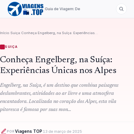
Guia de Viagem: Destinos de A a Z
Início
/
Suiça
/
Conheça Engelberg, na Suíça: Experiências Únicas nos Alpes
SUIÇA
Conheça Engelberg, na Suíça:
Experiências Únicas nos Alpes
Engelberg, na Suíça, é um destino que combina paisagens
deslumbrantes, atividades ao ar livre e uma atmosfera
encantadora. Localizada no coração dos Alpes, esta vila
pitoresca é famosa por suas mon…
Viagens TOP
·
13 de março de 2025
·
POR