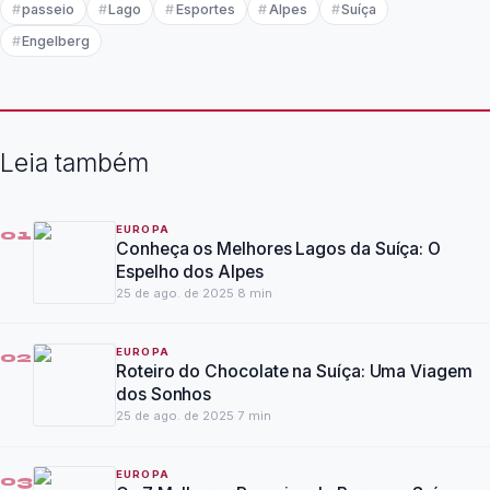
passeio
Lago
Esportes
Alpes
Suíça
Engelberg
Leia também
EUROPA
01
Conheça os Melhores Lagos da Suíça: O
Espelho dos Alpes
25 de ago. de 2025
·
8
min
EUROPA
02
Roteiro do Chocolate na Suíça: Uma Viagem
dos Sonhos
25 de ago. de 2025
·
7
min
EUROPA
03