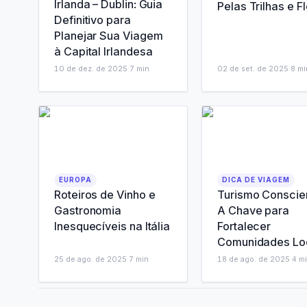
Irlanda – Dublin: Guia
Pelas Trilhas e F
Definitivo para
Planejar Sua Viagem
à Capital Irlandesa
10 de dez. de 2025
·
7
min
02 de set. de 2025
·
8
mi
EUROPA
DICA DE VIAGEM
Roteiros de Vinho e
Turismo Conscie
Gastronomia
A Chave para
Inesquecíveis na Itália
Fortalecer
Comunidades Lo
25 de ago. de 2025
·
7
min
18 de ago. de 2025
·
4
mi