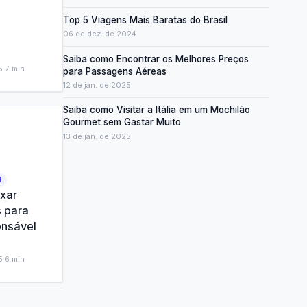
Top 5 Viagens Mais Baratas do Brasil
06 de dez. de 2024
Saiba como Encontrar os Melhores Preços
5
·
7
min
para Passagens Aéreas
12 de jan. de 2025
Saiba como Visitar a Itália em um Mochilão
Gourmet sem Gastar Muito
13 de jan. de 2025
M
ixar
s para
onsável
5
·
6
min