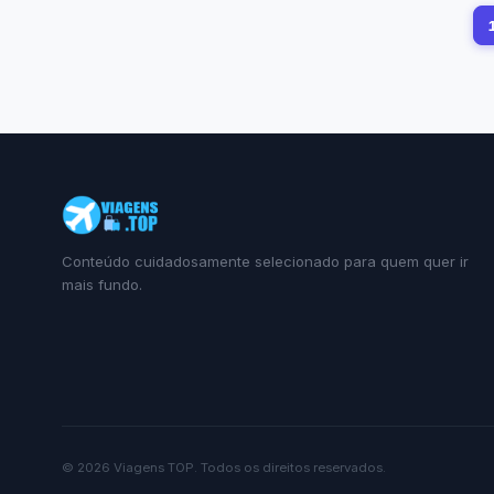
Conteúdo cuidadosamente selecionado para quem quer ir
mais fundo.
©
2026
Viagens TOP
. Todos os direitos reservados.