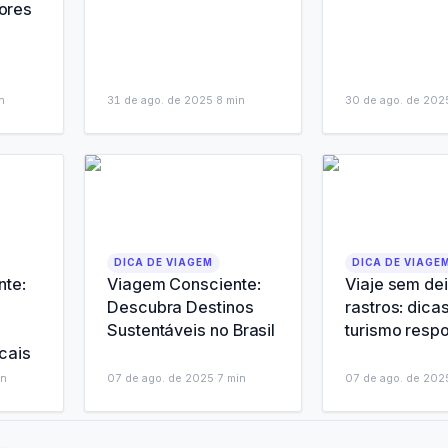
lores
n
31 de ago. de 2025
·
8
min
30 de ago. de 202
DICA DE VIAGEM
DICA DE VIAGE
nte:
Viagem Consciente:
Viaje sem de
Descubra Destinos
rastros: dica
Sustentáveis no Brasil
turismo resp
cais
n
07 de ago. de 2025
·
7
min
07 de ago. de 202