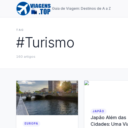
Guia de Viagem: Destinos de A a Z
TAG
#
Turismo
160
artigos
JAPÃO
Japão Além das
Cidades: Uma V
EUROPA