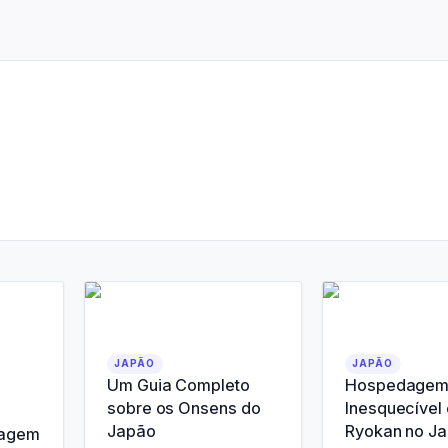
JAPÃO
JAPÃO
Um Guia Completo
Hospedage
sobre os Onsens do
Inesquecível
Japão
Ryokan no J
iagem