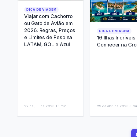
DICA DE VIAGEM
Viajar com Cachorro
ou Gato de Avião em
2026: Regras, Preços
DICA DE VIAGEM
e Limites de Peso na
16 Ilhas Incríveis
LATAM, GOL e Azul
Conhecer na Cro
22 de jul. de 2026
·
15
min
29 de abr. de 2026
·
3
mi