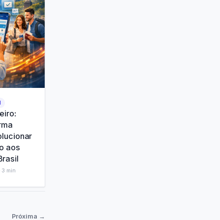
M
iro:
orma
lucionar
o aos
Brasil
·
3
min
Próxima →