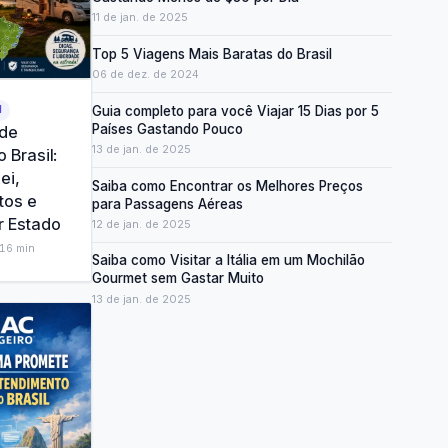
11 de jan. de 2025
Top 5 Viagens Mais Baratas do Brasil
06 de dez. de 2024
Guia completo para você Viajar 15 Dias por 5
M
Países Gastando Pouco
 de
13 de jan. de 2025
 Brasil:
ei,
Saiba como Encontrar os Melhores Preços
tos e
para Passagens Aéreas
r Estado
12 de jan. de 2025
16
min
Saiba como Visitar a Itália em um Mochilão
Gourmet sem Gastar Muito
13 de jan. de 2025