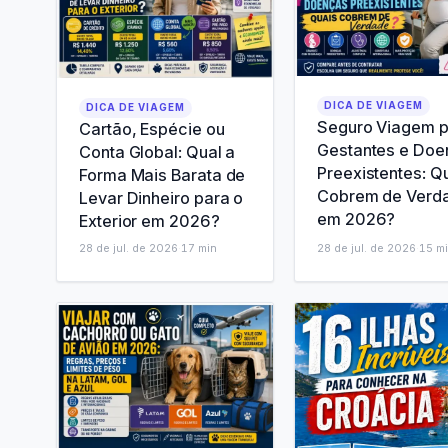
DICA DE VIAGEM
DICA DE VIAGEM
Seguro Viagem 
Cartão, Espécie ou
Gestantes e Doe
Conta Global: Qual a
Preexistentes: Q
Forma Mais Barata de
Cobrem de Verd
Levar Dinheiro para o
em 2026?
Exterior em 2026?
28 de jul. de 2026
·
17
min
28 de jul. de 2026
·
15
mi