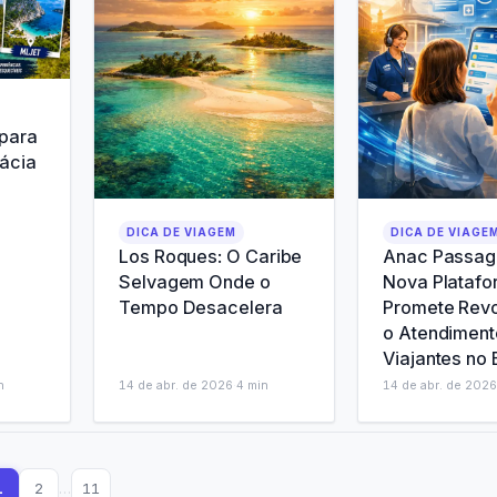
 para
ácia
DICA DE VIAGEM
DICA DE VIAGE
Los Roques: O Caribe
Anac Passage
Selvagem Onde o
Nova Plataf
Tempo Desacelera
Promete Revo
o Atendiment
Viajantes no 
n
14 de abr. de 2026
·
4
min
14 de abr. de 2026
1
2
…
11