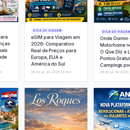
DICA DE VIAGEM
DICA DE VIAGE
para
eSIM para Viagem em
Onde Dormir
nças
2026: Comparativo
Motorhome no
uais
Real de Preços para
O Que Diz a L
ade
Europa, EUA e
Pontos Gratui
América do Sul
Campings po
n
28 de jul. de 2026
·
16
min
28 de jul. de 2026
·