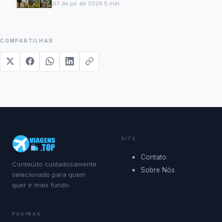
07 de jul. de 2026
·
5
min
COMPARTILHAR
SITE
Contato
Conteúdo cuidadosamente
Sobre Nós
selecionado para quem
quer ir mais fundo.
PAGINAS