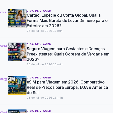
DICA DE VIAGEM
01
Cartão, Espécie ou Conta Global: Qual a
Forma Mais Barata de Levar Dinheiro para o
Exterior em 2026?
28 de jul. de 2026
·
17
min
DICA DE VIAGEM
02
Seguro Viagem para Gestantes e Doenças
Preexistentes: Quais Cobrem de Verdade em
2026?
28 de jul. de 2026
·
15
min
DICA DE VIAGEM
03
eSIM para Viagem em 2026: Comparativo
Real de Preços para Europa, EUA e América
do Sul
28 de jul. de 2026
·
16
min
DICA DE VIAGEM
04