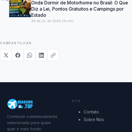
Onde Dormir de Motorhome no Brasil: O Que
Diz a Lei, Pontos Gratuitos e Campings por
Estado
28 de jul. de 2026
·
16
min
COMPARTILHAR
SITE
Contato
Conteúdo cuidadosamente
Sobre Nós
selecionado para quem
quer ir mais fundo.