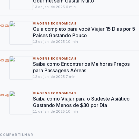
Gourmet sem Gastar Muito
13 de jan. de 2025
·
6
min
VIAGENS ECONOMICAS
02
Guia completo para você Viajar 15 Dias por 5
Países Gastando Pouco
13 de jan. de 2025
·
10
min
VIAGENS ECONOMICAS
03
Saiba como Encontrar os Melhores Preços
para Passagens Aéreas
12 de jan. de 2025
·
7
min
VIAGENS ECONOMICAS
04
Saiba como Viajar para o Sudeste Asiático
Gastando Menos de $30 por Dia
11 de jan. de 2025
·
10
min
COMPARTILHAR