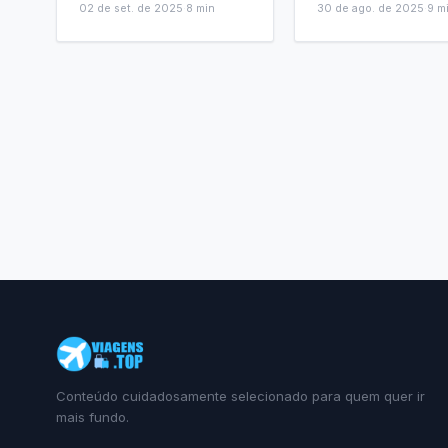
02 de set. de 2025
·
8
min
30 de ago. de 2025
·
9
m
Conteúdo cuidadosamente selecionado para quem quer ir
mais fundo.