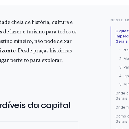
NESTE A
dade cheia de história, cultura e
O que 
s de lazer e turismo para todos os
imperd
Gerais
estino mineiro, não pode deixar
1. Pr
rizonte
. Desde praças históricas
2. Me
gar perfeito para explorar,
3. Pa
4. Ig
5. Mi
Onde c
Gerais
díveis da capital
Onde fi
Como c
Gerais