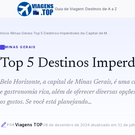
Guia de Viagem: Destinos de A a Z
Início
/
Minas Gerais
/
Top 5 Destinos Imperdiveis da Capital de Minas Gerais
MINAS GERAIS
Top 5 Destinos Imperdi
Belo Horizonte, a capital de Minas Gerais, é uma ci
e gastronomia rica, além de oferecer diversas opçõe
os gostos. Se você está planejando…
Viagens TOP
·
08 de dezembro de 2024
·
atualizado em
31 de jul
POR