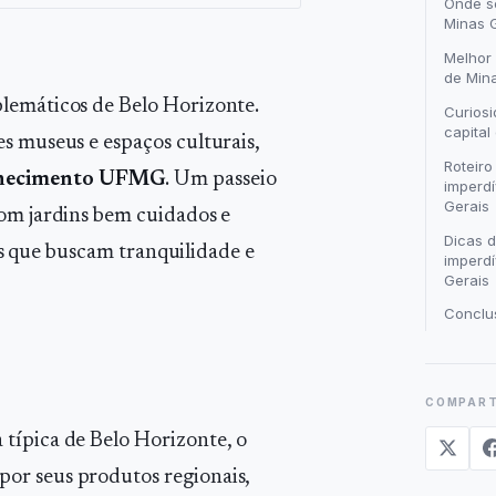
Onde s
Minas 
Melhor 
de Min
blemáticos de Belo Horizonte.
Curiosi
capital
s museus e espaços culturais,
Roteiro
nhecimento UFMG
. Um passeio
imperdí
Gerais
com jardins bem cuidados e
Dicas d
ais que buscam tranquilidade e
imperdí
Gerais
Conclu
COMPART
típica de Belo Horizonte, o
or seus produtos regionais,