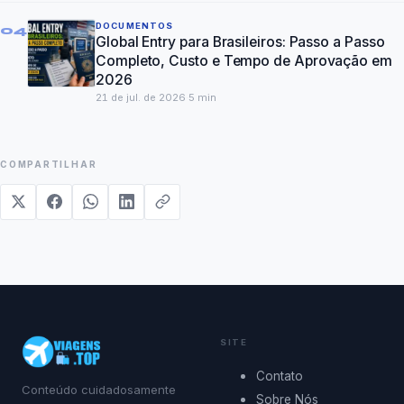
DOCUMENTOS
04
Global Entry para Brasileiros: Passo a Passo
Completo, Custo e Tempo de Aprovação em
2026
21 de jul. de 2026
·
5
min
COMPARTILHAR
SITE
Contato
Conteúdo cuidadosamente
Sobre Nós