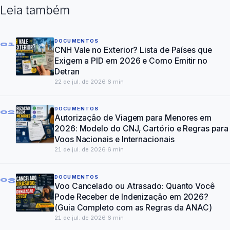
Leia também
DOCUMENTOS
01
CNH Vale no Exterior? Lista de Países que
Exigem a PID em 2026 e Como Emitir no
Detran
22 de jul. de 2026
·
6
min
DOCUMENTOS
02
Autorização de Viagem para Menores em
2026: Modelo do CNJ, Cartório e Regras para
Voos Nacionais e Internacionais
21 de jul. de 2026
·
6
min
DOCUMENTOS
03
Voo Cancelado ou Atrasado: Quanto Você
Pode Receber de Indenização em 2026?
(Guia Completo com as Regras da ANAC)
21 de jul. de 2026
·
6
min