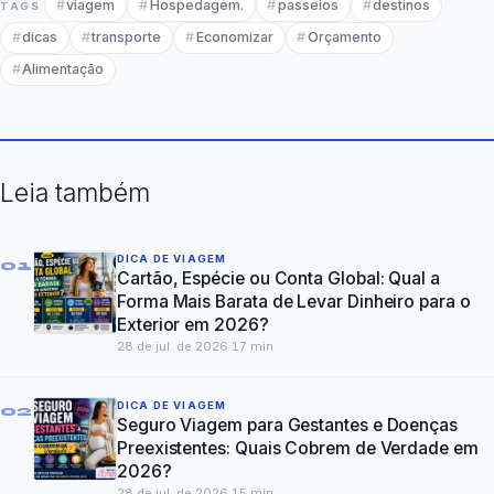
viagem
Hospedagem.
passeios
destinos
TAGS
dicas
transporte
Economizar
Orçamento
Alimentação
Leia também
DICA DE VIAGEM
01
Cartão, Espécie ou Conta Global: Qual a
Forma Mais Barata de Levar Dinheiro para o
Exterior em 2026?
28 de jul. de 2026
·
17
min
DICA DE VIAGEM
02
Seguro Viagem para Gestantes e Doenças
Preexistentes: Quais Cobrem de Verdade em
2026?
28 de jul. de 2026
·
15
min