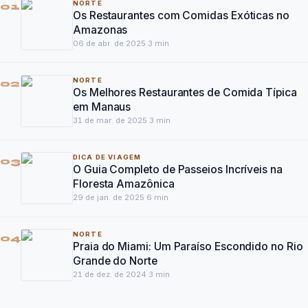
NORTE
01
Os Restaurantes com Comidas Exóticas no
Amazonas
06 de abr. de 2025
·
3
min
NORTE
02
Os Melhores Restaurantes de Comida Típica
em Manaus
31 de mar. de 2025
·
3
min
DICA DE VIAGEM
03
O Guia Completo de Passeios Incríveis na
Floresta Amazônica
29 de jan. de 2025
·
6
min
NORTE
04
Praia do Miami: Um Paraíso Escondido no Rio
Grande do Norte
21 de dez. de 2024
·
3
min