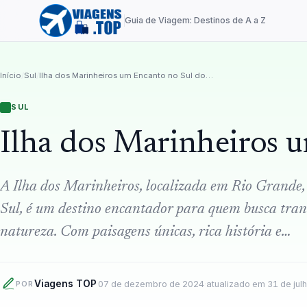
Guia de Viagem: Destinos de A a Z
Início
/
Sul
/
Ilha dos Marinheiros um Encanto no Sul do Brasil
SUL
Ilha dos Marinheiros u
A Ilha dos Marinheiros, localizada em Rio Grande,
Sul, é um destino encantador para quem busca tran
natureza. Com paisagens únicas, rica história e…
Viagens TOP
·
07 de dezembro de 2024
·
atualizado em
31 de jul
POR