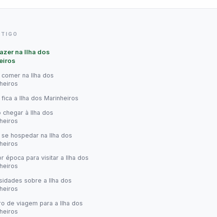
RTIGO
azer na Ilha dos
eiros
comer na Ilha dos
heiros
fica a Ilha dos Marinheiros
chegar à Ilha dos
heiros
se hospedar na Ilha dos
heiros
r época para visitar a Ilha dos
heiros
sidades sobre a Ilha dos
heiros
ro de viagem para a Ilha dos
heiros