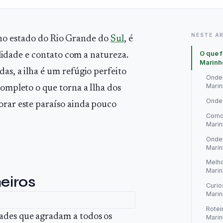
NESTE A
 no estado do Rio Grande do
Sul
, é
O que f
idade e contato com a natureza.
Marinh
das, a ilha é um refúgio perfeito
Onde 
Marin
completo o que torna a Ilha dos
Onde 
orar este paraíso ainda pouco
Como 
Marin
Onde 
Marin
Melho
Marin
eiros
Curio
Marin
Rotei
dades que agradam a todos os
Marin