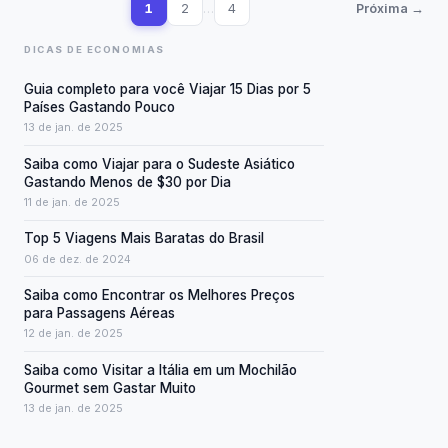
1
2
…
4
Próxima →
DICAS DE ECONOMIAS
Guia completo para você Viajar 15 Dias por 5
Países Gastando Pouco
13 de jan. de 2025
Saiba como Viajar para o Sudeste Asiático
Gastando Menos de $30 por Dia
11 de jan. de 2025
Top 5 Viagens Mais Baratas do Brasil
06 de dez. de 2024
Saiba como Encontrar os Melhores Preços
para Passagens Aéreas
12 de jan. de 2025
Saiba como Visitar a Itália em um Mochilão
Gourmet sem Gastar Muito
13 de jan. de 2025