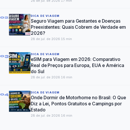
28 de jul. de 2026
·
17
min
DICA DE VIAGEM
02
Seguro Viagem para Gestantes e Doenças
Preexistentes: Quais Cobrem de Verdade em
2026?
28 de jul. de 2026
·
15
min
DICA DE VIAGEM
03
eSIM para Viagem em 2026: Comparativo
Real de Preços para Europa, EUA e América
do Sul
28 de jul. de 2026
·
16
min
DICA DE VIAGEM
04
Onde Dormir de Motorhome no Brasil: O Que
Diz a Lei, Pontos Gratuitos e Campings por
Estado
28 de jul. de 2026
·
16
min