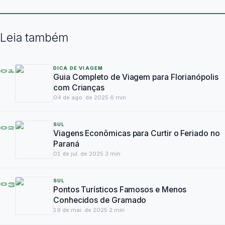
Leia também
DICA DE VIAGEM
01
Guia Completo de Viagem para Florianópolis
com Crianças
04 de ago. de 2025
·
6
min
SUL
02
Viagens Econômicas para Curtir o Feriado no
Paraná
01 de jul. de 2025
·
3
min
SUL
03
Pontos Turísticos Famosos e Menos
Conhecidos de Gramado
19 de mai. de 2025
·
2
min